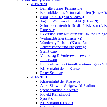
2019/2020
Bemalte Steine (Primarstufe)
Bodenbilder aus Naturmaterialien (Klasse 5
Skilager 2020 (Klasse 8a/8b)
Tag der Weimarer Republik (Klasse 9)
Schnupperunterricht für die 4. Klassen (5. K
Fitnesstag
Exkursion zum Museum für Ur- und Frühges
Weihnachtsfeier (Klasse 7a)
Wandertag Eishalle (Klasse 7a)
Adventsmarkt und Projekttage
Sprint-Cup
Vorlesetag & Vorlesewettbewerb
Juniorwahl
Kennenlernen & Grundlagentraining der 5. 
Klassenfahrt der 4. Klassen
Erster Schultag
2018/2019
Klassenfahrt der Klasse 6a
Astro-Show im Steigerwald-Stadion
Spendenaktion für Afrika
Projekt Kampfsport
Sportfest
Klassenfahrt Klasse 9