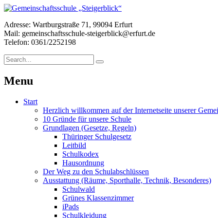
Adresse: Wartburgstraße 71, 99094 Erfurt
Mail: gemeinschaftsschule-steigerblick@erfurt.de
Telefon: 0361/2252198
Menu
Start
Herzlich willkommen auf der Internetseite unserer Gemei
10 Gründe für unsere Schule
Grundlagen (Gesetze, Regeln)
Thüringer Schulgesetz
Leitbild
Schulkodex
Hausordnung
Der Weg zu den Schulabschlüssen
Ausstattung (Räume, Sporthalle, Technik, Besonderes)
Schulwald
Grünes Klassenzimmer
iPads
Schulkleidung