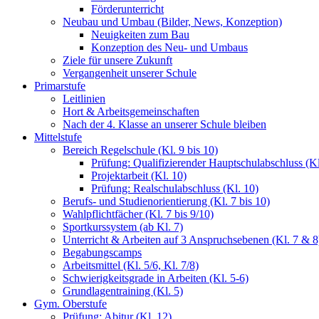
Förderunterricht
Neubau und Umbau (Bilder, News, Konzeption)
Neuigkeiten zum Bau
Konzeption des Neu- und Umbaus
Ziele für unsere Zukunft
Vergangenheit unserer Schule
Primarstufe
Leitlinien
Hort & Arbeitsgemeinschaften
Nach der 4. Klasse an unserer Schule bleiben
Mittelstufe
Bereich Regelschule (Kl. 9 bis 10)
Prüfung: Qualifizierender Hauptschulabschluss (Kl
Projektarbeit (Kl. 10)
Prüfung: Realschulabschluss (Kl. 10)
Berufs- und Studienorientierung (Kl. 7 bis 10)
Wahlpflichtfächer (Kl. 7 bis 9/10)
Sportkurssystem (ab Kl. 7)
Unterricht & Arbeiten auf 3 Anspruchsebenen (Kl. 7 & 8
Begabungscamps
Arbeitsmittel (Kl. 5/6, Kl. 7/8)
Schwierigkeitsgrade in Arbeiten (Kl. 5-6)
Grundlagentraining (Kl. 5)
Gym. Oberstufe
Prüfung: Abitur (Kl. 12)