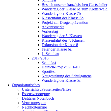
Schulfest
Besuch unserer französischen Gastschüler
Wandertag der Klasse 6a zum Kletterwald
Wandertag der Klasse 7b
Klassenfahrt der Klasse 6b
Projekt zur Drogenprävention
Adventsmarkt
Vorlesetag
Wandertag der 5. Klassen
Klassenfahrt der 7. Klassen
Exkursion der Klasse 8
Feier der Klasse 6a
1. Schultag
2017/2018
Schulfest
Hainich-Projekt Kl.1-10
Sportfest
Neugestaltung des Schulgartens
Wandertag der Klasse 5a
Organisatorisches
Unterrichts-/Pausenzeiten/Hitze
Essensversorgung
Digitales Notenbuch
Vertretungsplan
Nachholtermine