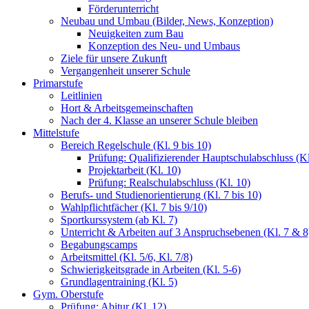
Förderunterricht
Neubau und Umbau (Bilder, News, Konzeption)
Neuigkeiten zum Bau
Konzeption des Neu- und Umbaus
Ziele für unsere Zukunft
Vergangenheit unserer Schule
Primarstufe
Leitlinien
Hort & Arbeitsgemeinschaften
Nach der 4. Klasse an unserer Schule bleiben
Mittelstufe
Bereich Regelschule (Kl. 9 bis 10)
Prüfung: Qualifizierender Hauptschulabschluss (Kl
Projektarbeit (Kl. 10)
Prüfung: Realschulabschluss (Kl. 10)
Berufs- und Studienorientierung (Kl. 7 bis 10)
Wahlpflichtfächer (Kl. 7 bis 9/10)
Sportkurssystem (ab Kl. 7)
Unterricht & Arbeiten auf 3 Anspruchsebenen (Kl. 7 & 8
Begabungscamps
Arbeitsmittel (Kl. 5/6, Kl. 7/8)
Schwierigkeitsgrade in Arbeiten (Kl. 5-6)
Grundlagentraining (Kl. 5)
Gym. Oberstufe
Prüfung: Abitur (Kl. 12)