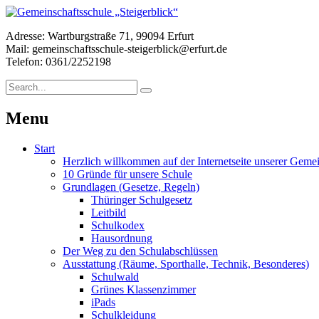
Adresse: Wartburgstraße 71, 99094 Erfurt
Mail: gemeinschaftsschule-steigerblick@erfurt.de
Telefon: 0361/2252198
Menu
Start
Herzlich willkommen auf der Internetseite unserer Gemei
10 Gründe für unsere Schule
Grundlagen (Gesetze, Regeln)
Thüringer Schulgesetz
Leitbild
Schulkodex
Hausordnung
Der Weg zu den Schulabschlüssen
Ausstattung (Räume, Sporthalle, Technik, Besonderes)
Schulwald
Grünes Klassenzimmer
iPads
Schulkleidung