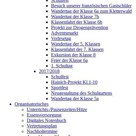
Schulfest
Besuch unserer französischen Gastschüler
Wandertag der Klasse 6a zum Kletterwald
Wandertag der Klasse 7b
Klassenfahrt der Klasse 6b
Projekt zur Drogenprävention
Adventsmarkt
Vorlesetag
Wandertag der 5. Klassen
Klassenfahrt der 7. Klassen
Exkursion der Klasse 8
Feier der Klasse 6a
1. Schultag
2017/2018
Schulfest
Hainich-Projekt Kl.1-10
Sportfest
Neugestaltung des Schulgartens
Wandertag der Klasse 5a
Organisatorisches
Unterrichts-/Pausenzeiten/Hitze
Essensversorgung
Digitales Notenbuch
Vertretungsplan
Nachholtermine