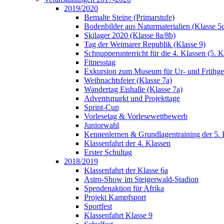
2019/2020
Bemalte Steine (Primarstufe)
Bodenbilder aus Naturmaterialien (Klasse 5
Skilager 2020 (Klasse 8a/8b)
Tag der Weimarer Republik (Klasse 9)
Schnupperunterricht für die 4. Klassen (5. K
Fitnesstag
Exkursion zum Museum für Ur- und Frühges
Weihnachtsfeier (Klasse 7a)
Wandertag Eishalle (Klasse 7a)
Adventsmarkt und Projekttage
Sprint-Cup
Vorlesetag & Vorlesewettbewerb
Juniorwahl
Kennenlernen & Grundlagentraining der 5. 
Klassenfahrt der 4. Klassen
Erster Schultag
2018/2019
Klassenfahrt der Klasse 6a
Astro-Show im Steigerwald-Stadion
Spendenaktion für Afrika
Projekt Kampfsport
Sportfest
Klassenfahrt Klasse 9