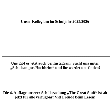
_______________________________________________________
Unser Kollegium im Schuljahr 2025/2026
_______________________________________________________
_______________________________________________________
Uns gibt es jetzt auch bei Instagram. Sucht uns unter
„Schulcampus.Hochheim“ und ihr werdet uns finden!
_______________________________________________________
Die 4. Auflage unserer Schülerzeitung „The Great Stuff“ ist ab
jetzt für alle verfügbar! Viel Freude beim Lesen!