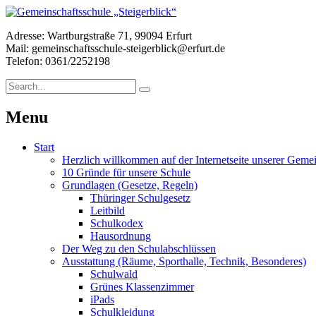
Adresse: Wartburgstraße 71, 99094 Erfurt
Mail: gemeinschaftsschule-steigerblick@erfurt.de
Telefon: 0361/2252198
Menu
Start
Herzlich willkommen auf der Internetseite unserer Gemei
10 Gründe für unsere Schule
Grundlagen (Gesetze, Regeln)
Thüringer Schulgesetz
Leitbild
Schulkodex
Hausordnung
Der Weg zu den Schulabschlüssen
Ausstattung (Räume, Sporthalle, Technik, Besonderes)
Schulwald
Grünes Klassenzimmer
iPads
Schulkleidung