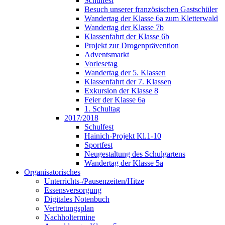
Schulfest
Besuch unserer französischen Gastschüler
Wandertag der Klasse 6a zum Kletterwald
Wandertag der Klasse 7b
Klassenfahrt der Klasse 6b
Projekt zur Drogenprävention
Adventsmarkt
Vorlesetag
Wandertag der 5. Klassen
Klassenfahrt der 7. Klassen
Exkursion der Klasse 8
Feier der Klasse 6a
1. Schultag
2017/2018
Schulfest
Hainich-Projekt Kl.1-10
Sportfest
Neugestaltung des Schulgartens
Wandertag der Klasse 5a
Organisatorisches
Unterrichts-/Pausenzeiten/Hitze
Essensversorgung
Digitales Notenbuch
Vertretungsplan
Nachholtermine