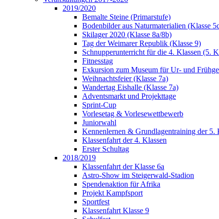
2019/2020
Bemalte Steine (Primarstufe)
Bodenbilder aus Naturmaterialien (Klasse 5
Skilager 2020 (Klasse 8a/8b)
Tag der Weimarer Republik (Klasse 9)
Schnupperunterricht für die 4. Klassen (5. K
Fitnesstag
Exkursion zum Museum für Ur- und Frühges
Weihnachtsfeier (Klasse 7a)
Wandertag Eishalle (Klasse 7a)
Adventsmarkt und Projekttage
Sprint-Cup
Vorlesetag & Vorlesewettbewerb
Juniorwahl
Kennenlernen & Grundlagentraining der 5. 
Klassenfahrt der 4. Klassen
Erster Schultag
2018/2019
Klassenfahrt der Klasse 6a
Astro-Show im Steigerwald-Stadion
Spendenaktion für Afrika
Projekt Kampfsport
Sportfest
Klassenfahrt Klasse 9