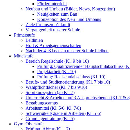
Förderunterricht
Neubau und Umbau (Bilder, News, Konzeption)
Neuigkeiten zum Bau
Konzeption des Neu- und Umbaus
Ziele für unsere Zukunft
Vergangenheit unserer Schule
Primarstufe
Leitlinien
Hort & Arbeitsgemeinschaften
Nach der 4. Klasse an unserer Schule bleiben
Mittelstufe
Bereich Regelschule (Kl. 9 bis 10)
Prüfung: Qualifizierender Hauptschulabschluss (Kl
Projektarbeit (Kl. 10)
Prüfung: Realschulabschluss (Kl. 10)
Berufs- und Studienorientierung (Kl. 7 bis 10)
Wahlpflichtfächer (Kl. 7 bis 9/10)
Sportkurssystem (ab Kl. 7)
Unterricht & Arbeiten auf 3 Anspruchsebenen (Kl. 7 & 8
Begabungscamps
Arbeitsmittel (Kl. 5/6, Kl. 7/8)
Schwierigkeitsgrade in Arbeiten (Kl. 5-6)
Grundlagentraining (Kl. 5)
Gym. Oberstufe
Prüfung: Abitur (Kl. 12)