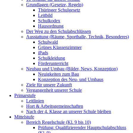
Grundlagen (Gesetze, Regeln)
Thüringer Schulgesetz
Leitbild
Schulkodex
Hausordnung
Der Weg zu den Schulabschlüssen
Ausstattung (Räume, Sporthalle, Technik, Besonderes)
Schulwald
Grünes Klassenzimmer
iPads
Schulkleidung
Förderunterricht
Neubau und Umbau (Bilder, News, Konzeption)
Neuigkeiten zum Bau
Konzeption des Neu- und Umbaus
Ziele für unsere Zukunft
Vergangenheit unserer Schule
Primarstufe
Leitlinien
Hort & Arbeitsgemeinschaften
Nach der 4. Klasse an unserer Schule bleiben
Mittelstufe
Bereich Regelschule (Kl. 9 bis 10)
Prüfung: Qualifizierender Hauptschulabschluss
(Kl. 9)