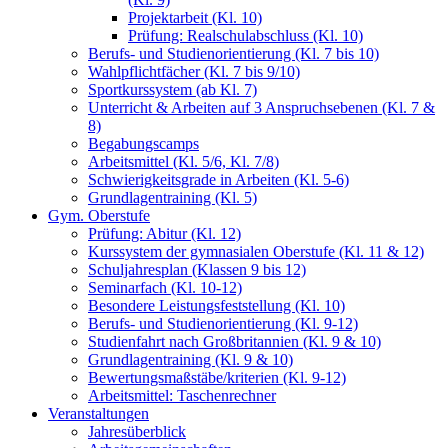
Projektarbeit (Kl. 10)
Prüfung: Realschulabschluss (Kl. 10)
Berufs- und Studienorientierung (Kl. 7 bis 10)
Wahlpflichtfächer (Kl. 7 bis 9/10)
Sportkurssystem (ab Kl. 7)
Unterricht & Arbeiten auf 3 Anspruchsebenen (Kl. 7 &
8)
Begabungscamps
Arbeitsmittel (Kl. 5/6, Kl. 7/8)
Schwierigkeitsgrade in Arbeiten (Kl. 5-6)
Grundlagentraining (Kl. 5)
Gym. Oberstufe
Prüfung: Abitur (Kl. 12)
Kurssystem der gymnasialen Oberstufe (Kl. 11 & 12)
Schuljahresplan (Klassen 9 bis 12)
Seminarfach (Kl. 10-12)
Besondere Leistungsfeststellung (Kl. 10)
Berufs- und Studienorientierung (Kl. 9-12)
Studienfahrt nach Großbritannien (Kl. 9 & 10)
Grundlagentraining (Kl. 9 & 10)
Bewertungsmaßstäbe/kriterien (Kl. 9-12)
Arbeitsmittel: Taschenrechner
Veranstaltungen
Jahresüberblick