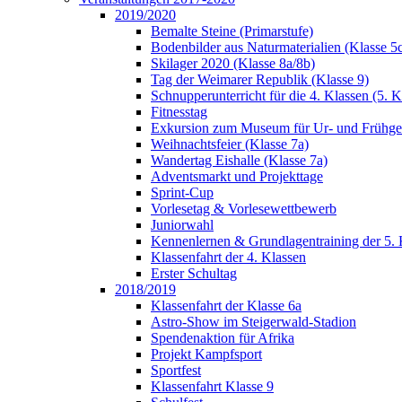
2019/2020
Bemalte Steine (Primarstufe)
Bodenbilder aus Naturmaterialien (Klasse 5
Skilager 2020 (Klasse 8a/8b)
Tag der Weimarer Republik (Klasse 9)
Schnupperunterricht für die 4. Klassen (5. K
Fitnesstag
Exkursion zum Museum für Ur- und Frühges
Weihnachtsfeier (Klasse 7a)
Wandertag Eishalle (Klasse 7a)
Adventsmarkt und Projekttage
Sprint-Cup
Vorlesetag & Vorlesewettbewerb
Juniorwahl
Kennenlernen & Grundlagentraining der 5. 
Klassenfahrt der 4. Klassen
Erster Schultag
2018/2019
Klassenfahrt der Klasse 6a
Astro-Show im Steigerwald-Stadion
Spendenaktion für Afrika
Projekt Kampfsport
Sportfest
Klassenfahrt Klasse 9