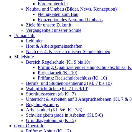
Förderunterricht
Neubau und Umbau (Bilder, News, Konzeption)
Neuigkeiten zum Bau
Konzeption des Neu- und Umbaus
Ziele für unsere Zukunft
Vergangenheit unserer Schule
Primarstufe
Leitlinien
Hort & Arbeitsgemeinschaften
Nach der 4. Klasse an unserer Schule bleiben
Mittelstufe
Bereich Regelschule (Kl. 9 bis 10)
Prüfung: Qualifizierender Hauptschulabschluss (Kl
Projektarbeit (Kl. 10)
Prüfung: Realschulabschluss (Kl. 10)
Berufs- und Studienorientierung (Kl. 7 bis 10)
Wahlpflichtfächer (Kl. 7 bis 9/10)
Sportkurssystem (ab Kl. 7)
Unterricht & Arbeiten auf 3 Anspruchsebenen (Kl. 7 & 8
Begabungscamps
Arbeitsmittel (Kl. 5/6, Kl. 7/8)
Schwierigkeitsgrade in Arbeiten (Kl. 5-6)
Grundlagentraining (Kl. 5)
Gym. Oberstufe
Prüfung: Abitur (Kl. 12)