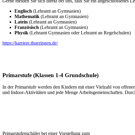
Gerne melden Sie sich direkt bei uns, falls Sie ein abgeschlossenes
Englisch
(Lehramt an Gymnasien)
Mathematik
(Lehramt an Gymnasien)
Latein
(Lehramt an Gymnasien)
Französisch
(Lehramt an Gymnasien)
Physik
(Lehramt Gymnasien oder Lehramt an Regelschulen)
https://karriere.thueringen.de/
Primarstufe (Klassen 1-4 Grundschule)
In der Primarstufe werden den Kindern mit einer Vielzahl von offen
und Indoor-Aktivitäten und jede Menge Arbeitsgemeinschaften. Durch 
Primarstufenschüler bei einer Vorstellung zum