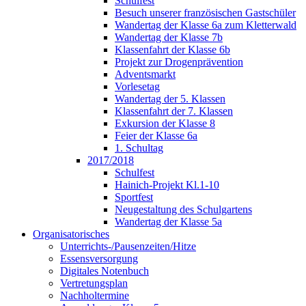
Schulfest
Besuch unserer französischen Gastschüler
Wandertag der Klasse 6a zum Kletterwald
Wandertag der Klasse 7b
Klassenfahrt der Klasse 6b
Projekt zur Drogenprävention
Adventsmarkt
Vorlesetag
Wandertag der 5. Klassen
Klassenfahrt der 7. Klassen
Exkursion der Klasse 8
Feier der Klasse 6a
1. Schultag
2017/2018
Schulfest
Hainich-Projekt Kl.1-10
Sportfest
Neugestaltung des Schulgartens
Wandertag der Klasse 5a
Organisatorisches
Unterrichts-/Pausenzeiten/Hitze
Essensversorgung
Digitales Notenbuch
Vertretungsplan
Nachholtermine