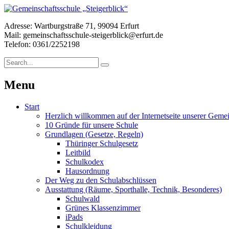
Adresse: Wartburgstraße 71, 99094 Erfurt
Mail: gemeinschaftsschule-steigerblick@erfurt.de
Telefon: 0361/2252198
Menu
Start
Herzlich willkommen auf der Internetseite unserer Gemei
10 Gründe für unsere Schule
Grundlagen (Gesetze, Regeln)
Thüringer Schulgesetz
Leitbild
Schulkodex
Hausordnung
Der Weg zu den Schulabschlüssen
Ausstattung (Räume, Sporthalle, Technik, Besonderes)
Schulwald
Grünes Klassenzimmer
iPads
Schulkleidung