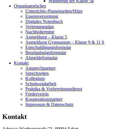
Wandertag der Klasse 5a
Organisatorisches
Unterrichts-/Pausenzeiten/Hitze
Essensversorgung
Digitales Notenbuch
Vertretungsplan
Nachholtermine
Anmeldung – Klasse 5
Anmeldung Gymnasium – Klasse 9 & 11 S
Entschuldigungsformular
Beurlaubungsformular
Abmeldeformular
Kontakt
Ansprechpartner
Sprechzeiten
Kollegium
Schulsozialarbeit
Praktika & Vorbereitungsdienst
Förderverein
Kooperationspartner
Impressum & Datenschutz
Kontakt
Adresse: Wartburgstraße 71, 99094 Erfurt