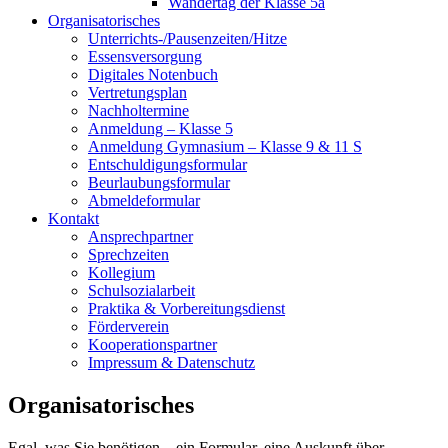
Wandertag der Klasse 5a
Organisatorisches
Unterrichts-/Pausenzeiten/Hitze
Essensversorgung
Digitales Notenbuch
Vertretungsplan
Nachholtermine
Anmeldung – Klasse 5
Anmeldung Gymnasium – Klasse 9 & 11 S
Entschuldigungsformular
Beurlaubungsformular
Abmeldeformular
Kontakt
Ansprechpartner
Sprechzeiten
Kollegium
Schulsozialarbeit
Praktika & Vorbereitungsdienst
Förderverein
Kooperationspartner
Impressum & Datenschutz
Organisatorisches
Egal, was Sie benötigen – ein Formular, eine Auskunft über