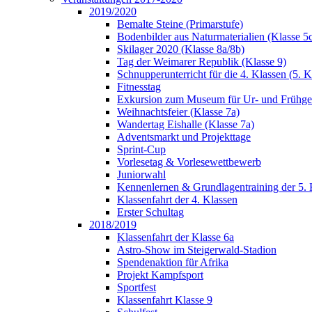
2019/2020
Bemalte Steine (Primarstufe)
Bodenbilder aus Naturmaterialien (Klasse 5
Skilager 2020 (Klasse 8a/8b)
Tag der Weimarer Republik (Klasse 9)
Schnupperunterricht für die 4. Klassen (5. K
Fitnesstag
Exkursion zum Museum für Ur- und Frühges
Weihnachtsfeier (Klasse 7a)
Wandertag Eishalle (Klasse 7a)
Adventsmarkt und Projekttage
Sprint-Cup
Vorlesetag & Vorlesewettbewerb
Juniorwahl
Kennenlernen & Grundlagentraining der 5. 
Klassenfahrt der 4. Klassen
Erster Schultag
2018/2019
Klassenfahrt der Klasse 6a
Astro-Show im Steigerwald-Stadion
Spendenaktion für Afrika
Projekt Kampfsport
Sportfest
Klassenfahrt Klasse 9