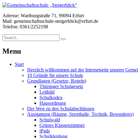
Adresse: Wartburgstraße 71, 99094 Erfurt
Mail: gemeinschaftsschule-steigerblick@erfurt.de
Telefon: 0361/2252198
Menu
Start
Herzlich willkommen auf der Internetseite unserer Gemei
10 Gründe für unsere Schule
Grundlagen (Gesetze, Regeln)
Thüringer Schulgesetz
Leitbild
Schulkodex
Hausordnung
Der Weg zu den Schulabschlüssen
Ausstattung (Räume, Sporthalle, Technik, Besonderes)
Schulwald
Grünes Klassenzimmer
iPads
Schulkleidung