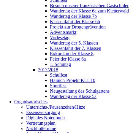
Schulfest
Besuch unserer französischen Gastschüler
Wandertag der Klasse 6a zum Kletterwald
Wandertag der Klasse 7b
Klassenfahrt der Klasse 6b
Projekt zur Drogenprävention
Adventsmarkt
Vorlesetag
Wandertag der 5. Klassen
Klassenfahrt der 7. Klassen
Exkursion der Klasse 8
Feier der Klasse 6a
1. Schultag
2017/2018
Schulfest
Hainich-Projekt Kl.1-10
Sportfest
Neugestaltung des Schulgartens
Wandertag der Klasse 5a
Organisatorisches
Unterrichts-/Pausenzeiten/Hitze
Essensversorgung
Digitales Notenbuch
Vertretungsplan
Nachholtermine