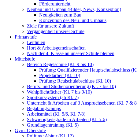
Förderunterricht
Neubau und Umbau (Bilder, News, Konzeption)
Neuigkeiten zum Bau
Konzeption des Neu- und Umbaus
Ziele für unsere Zukunft
Vergangenheit unserer Schule
Primarstufe
Leitlinien
Hort & Arbeitsgemeinschaften
Nach der 4. Klasse an unserer Schule bleiben
Mittelstufe
Bereich Regelschule (Kl. 9 bis 10)
Prüfung: Qualifizierender Hauptschulabschluss (Kl
Projektarbeit (Kl. 10)
Prüfung: Realschulabschluss (Kl. 10)
Berufs- und Studienorientierung (Kl. 7 bis 10)
Wahlpflichtfächer (Kl. 7 bis 9/10)
Sportkurssystem (ab Kl. 7)
Unterricht & Arbeiten auf 3 Anspruchsebenen (Kl. 7 & 8
Begabungscamps
Arbeitsmittel (Kl. 5/6, Kl. 7/8)
Schwierigkeitsgrade in Arbeiten (Kl. 5-6)
Grundlagentraining (Kl. 5)
Gym. Oberstufe
Prüfung: Abitur (Kl. 12)