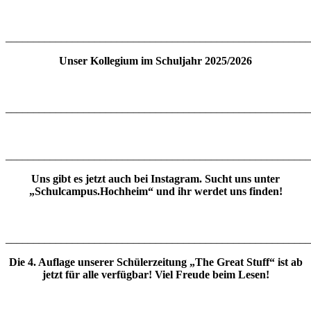
_______________________________________________________
Unser Kollegium im Schuljahr 2025/2026
_______________________________________________________
_______________________________________________________
Uns gibt es jetzt auch bei Instagram. Sucht uns unter
„Schulcampus.Hochheim“ und ihr werdet uns finden!
_______________________________________________________
Die 4. Auflage unserer Schülerzeitung „The Great Stuff“ ist ab
jetzt für alle verfügbar! Viel Freude beim Lesen!