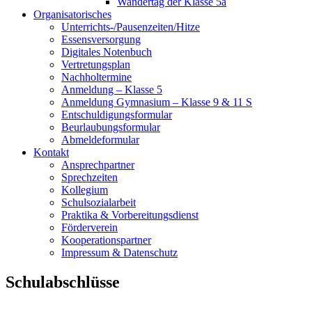
Wandertag der Klasse 5a
Organisatorisches
Unterrichts-/Pausenzeiten/Hitze
Essensversorgung
Digitales Notenbuch
Vertretungsplan
Nachholtermine
Anmeldung – Klasse 5
Anmeldung Gymnasium – Klasse 9 & 11 S
Entschuldigungsformular
Beurlaubungsformular
Abmeldeformular
Kontakt
Ansprechpartner
Sprechzeiten
Kollegium
Schulsozialarbeit
Praktika & Vorbereitungsdienst
Förderverein
Kooperationspartner
Impressum & Datenschutz
Schulabschlüsse