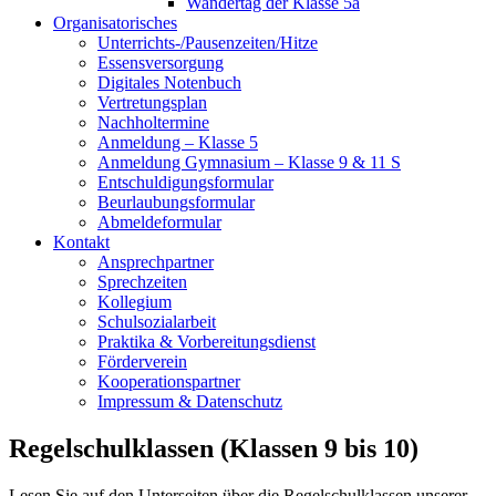
Wandertag der Klasse 5a
Organisatorisches
Unterrichts-/Pausenzeiten/Hitze
Essensversorgung
Digitales Notenbuch
Vertretungsplan
Nachholtermine
Anmeldung – Klasse 5
Anmeldung Gymnasium – Klasse 9 & 11 S
Entschuldigungsformular
Beurlaubungsformular
Abmeldeformular
Kontakt
Ansprechpartner
Sprechzeiten
Kollegium
Schulsozialarbeit
Praktika & Vorbereitungsdienst
Förderverein
Kooperationspartner
Impressum & Datenschutz
Regelschulklassen (Klassen 9 bis 10)
Lesen Sie auf den Unterseiten über die Regelschulklassen unserer