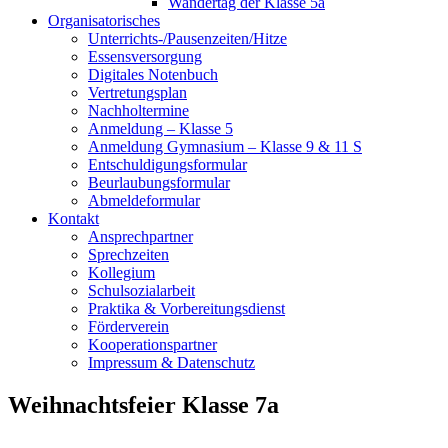
Wandertag der Klasse 5a
Organisatorisches
Unterrichts-/Pausenzeiten/Hitze
Essensversorgung
Digitales Notenbuch
Vertretungsplan
Nachholtermine
Anmeldung – Klasse 5
Anmeldung Gymnasium – Klasse 9 & 11 S
Entschuldigungsformular
Beurlaubungsformular
Abmeldeformular
Kontakt
Ansprechpartner
Sprechzeiten
Kollegium
Schulsozialarbeit
Praktika & Vorbereitungsdienst
Förderverein
Kooperationspartner
Impressum & Datenschutz
Weihnachtsfeier Klasse 7a