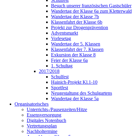
Schulfest
Besuch unserer französischen Gastschüler
Wandertag der Klasse 6a zum Kletterwald
Wandertag der Klasse 7b
Klassenfahrt der Klasse 6b
Projekt zur Drogenprävention
Adventsmarkt
Vorlesetag
Wandertag der 5. Klassen
Klassenfahrt der 7. Klassen
Exkursion der Klasse 8
Feier der Klasse 6a
1. Schultag
2017/2018
Schulfest
Hainich-Projekt Kl.1-10
Sportfest
Neugestaltung des Schulgartens
Wandertag der Klasse 5a
Organisatorisches
Unterrichts-/Pausenzeiten/Hitze
Essensversorgung
Digitales Notenbuch
Vertretungsplan
Nachholtermine