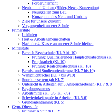
Förderunterricht
Neubau und Umbau (Bilder, News, Konzeption)
Neuigkeiten zum Bau
Konzeption des Neu- und Umbaus
Ziele für unsere Zukunft
Vergangenheit unserer Schule
Primarstufe
Leitlinien
Hort & Arbeitsgemeinschaften
Nach der 4. Klasse an unserer Schule bleiben
Mittelstufe
Bereich Regelschule (Kl. 9 bis 10)
Prüfung: Qualifizierender Hauptschulabschluss (Kl
Projektarbeit (Kl. 10)
Prüfung: Realschulabschluss (Kl. 10)
Berufs- und Studienorientierung (Kl. 7 bis 10)
Wahlpflichtfächer (Kl. 7 bis 9/10)
Sportkurssystem (ab Kl. 7)
Unterricht & Arbeiten auf 3 Anspruchsebenen (Kl. 7 & 8
Begabungscamps
Arbeitsmittel (Kl. 5/6, Kl. 7/8)
Schwierigkeitsgrade in Arbeiten (Kl. 5-6)
Grundlagentraining (Kl. 5)
Gym. Oberstufe
Prüfung: Abitur (Kl. 12)