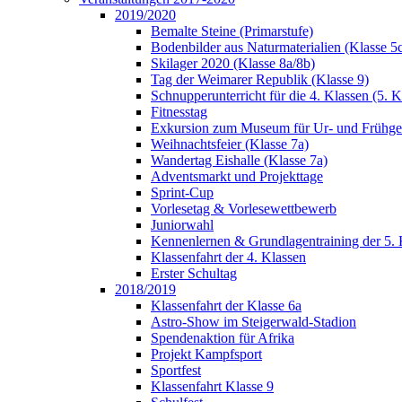
2019/2020
Bemalte Steine (Primarstufe)
Bodenbilder aus Naturmaterialien (Klasse 5
Skilager 2020 (Klasse 8a/8b)
Tag der Weimarer Republik (Klasse 9)
Schnupperunterricht für die 4. Klassen (5. K
Fitnesstag
Exkursion zum Museum für Ur- und Frühges
Weihnachtsfeier (Klasse 7a)
Wandertag Eishalle (Klasse 7a)
Adventsmarkt und Projekttage
Sprint-Cup
Vorlesetag & Vorlesewettbewerb
Juniorwahl
Kennenlernen & Grundlagentraining der 5. 
Klassenfahrt der 4. Klassen
Erster Schultag
2018/2019
Klassenfahrt der Klasse 6a
Astro-Show im Steigerwald-Stadion
Spendenaktion für Afrika
Projekt Kampfsport
Sportfest
Klassenfahrt Klasse 9