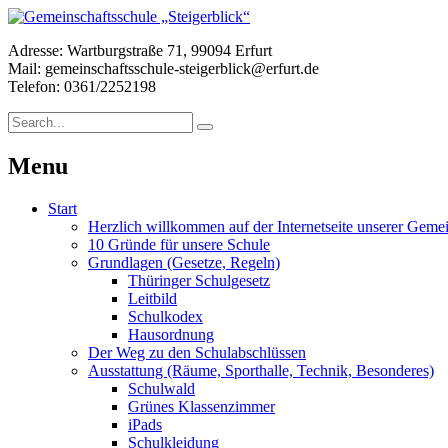
Adresse: Wartburgstraße 71, 99094 Erfurt
Mail: gemeinschaftsschule-steigerblick@erfurt.de
Telefon: 0361/2252198
Menu
Start
Herzlich willkommen auf der Internetseite unserer Gemei
10 Gründe für unsere Schule
Grundlagen (Gesetze, Regeln)
Thüringer Schulgesetz
Leitbild
Schulkodex
Hausordnung
Der Weg zu den Schulabschlüssen
Ausstattung (Räume, Sporthalle, Technik, Besonderes)
Schulwald
Grünes Klassenzimmer
iPads
Schulkleidung