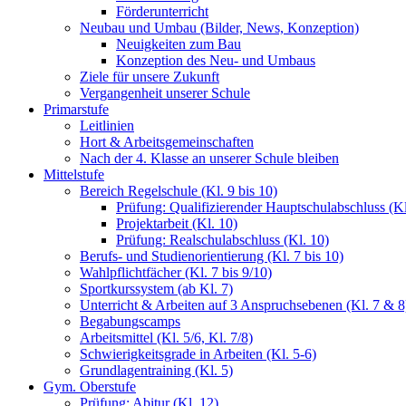
Förderunterricht
Neubau und Umbau (Bilder, News, Konzeption)
Neuigkeiten zum Bau
Konzeption des Neu- und Umbaus
Ziele für unsere Zukunft
Vergangenheit unserer Schule
Primarstufe
Leitlinien
Hort & Arbeitsgemeinschaften
Nach der 4. Klasse an unserer Schule bleiben
Mittelstufe
Bereich Regelschule (Kl. 9 bis 10)
Prüfung: Qualifizierender Hauptschulabschluss (Kl
Projektarbeit (Kl. 10)
Prüfung: Realschulabschluss (Kl. 10)
Berufs- und Studienorientierung (Kl. 7 bis 10)
Wahlpflichtfächer (Kl. 7 bis 9/10)
Sportkurssystem (ab Kl. 7)
Unterricht & Arbeiten auf 3 Anspruchsebenen (Kl. 7 & 8
Begabungscamps
Arbeitsmittel (Kl. 5/6, Kl. 7/8)
Schwierigkeitsgrade in Arbeiten (Kl. 5-6)
Grundlagentraining (Kl. 5)
Gym. Oberstufe
Prüfung: Abitur (Kl. 12)