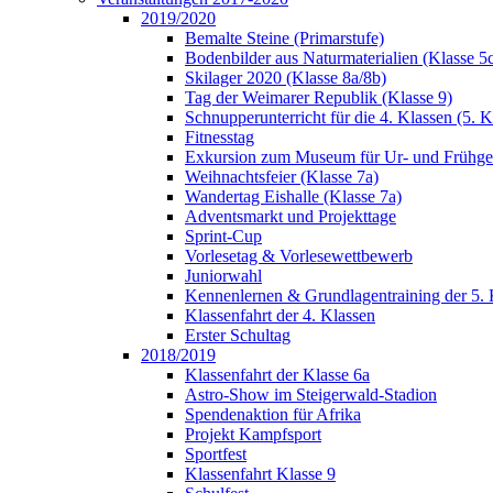
2019/2020
Bemalte Steine (Primarstufe)
Bodenbilder aus Naturmaterialien (Klasse 5
Skilager 2020 (Klasse 8a/8b)
Tag der Weimarer Republik (Klasse 9)
Schnupperunterricht für die 4. Klassen (5. K
Fitnesstag
Exkursion zum Museum für Ur- und Frühges
Weihnachtsfeier (Klasse 7a)
Wandertag Eishalle (Klasse 7a)
Adventsmarkt und Projekttage
Sprint-Cup
Vorlesetag & Vorlesewettbewerb
Juniorwahl
Kennenlernen & Grundlagentraining der 5. 
Klassenfahrt der 4. Klassen
Erster Schultag
2018/2019
Klassenfahrt der Klasse 6a
Astro-Show im Steigerwald-Stadion
Spendenaktion für Afrika
Projekt Kampfsport
Sportfest
Klassenfahrt Klasse 9