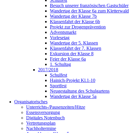
Schulfest
Besuch unserer französischen Gastschüler
Wandertag der Klasse 6a zum Kletterwald
Wandertag der Klasse 7b
Klassenfahrt der Klasse 6b
Projekt zur Drogenprävention
Adventsmarkt
Vorlesetag
Wandertag der 5. Klassen
Klassenfahrt der 7. Klassen
Exkursion der Klasse 8
Feier der Klasse 6a
1. Schultag
2017/2018
Schulfest
Hainich-Projekt Kl.1-10
Sportfest
Neugestaltung des Schulgartens
Wandertag der Klasse 5a
Organisatorisches
Unterrichts-/Pausenzeiten/Hitze
Essensversorgung
Digitales Notenbuch
Vertretungsplan
Nachholtermine