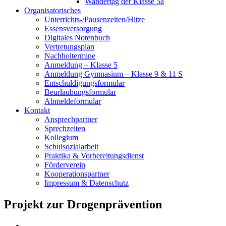
Wandertag der Klasse 5a
Organisatorisches
Unterrichts-/Pausenzeiten/Hitze
Essensversorgung
Digitales Notenbuch
Vertretungsplan
Nachholtermine
Anmeldung – Klasse 5
Anmeldung Gymnasium – Klasse 9 & 11 S
Entschuldigungsformular
Beurlaubungsformular
Abmeldeformular
Kontakt
Ansprechpartner
Sprechzeiten
Kollegium
Schulsozialarbeit
Praktika & Vorbereitungsdienst
Förderverein
Kooperationspartner
Impressum & Datenschutz
Projekt zur Drogenprävention