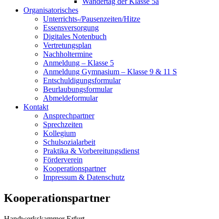
Wandertag der Klasse 5a
Organisatorisches
Unterrichts-/Pausenzeiten/Hitze
Essensversorgung
Digitales Notenbuch
Vertretungsplan
Nachholtermine
Anmeldung – Klasse 5
Anmeldung Gymnasium – Klasse 9 & 11 S
Entschuldigungsformular
Beurlaubungsformular
Abmeldeformular
Kontakt
Ansprechpartner
Sprechzeiten
Kollegium
Schulsozialarbeit
Praktika & Vorbereitungsdienst
Förderverein
Kooperationspartner
Impressum & Datenschutz
Kooperationspartner
Handwerkskammer Erfurt