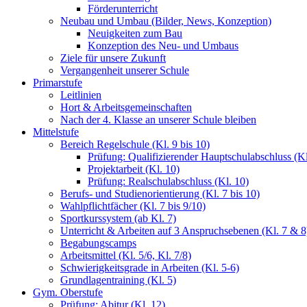
Förderunterricht
Neubau und Umbau (Bilder, News, Konzeption)
Neuigkeiten zum Bau
Konzeption des Neu- und Umbaus
Ziele für unsere Zukunft
Vergangenheit unserer Schule
Primarstufe
Leitlinien
Hort & Arbeitsgemeinschaften
Nach der 4. Klasse an unserer Schule bleiben
Mittelstufe
Bereich Regelschule (Kl. 9 bis 10)
Prüfung: Qualifizierender Hauptschulabschluss (Kl
Projektarbeit (Kl. 10)
Prüfung: Realschulabschluss (Kl. 10)
Berufs- und Studienorientierung (Kl. 7 bis 10)
Wahlpflichtfächer (Kl. 7 bis 9/10)
Sportkurssystem (ab Kl. 7)
Unterricht & Arbeiten auf 3 Anspruchsebenen (Kl. 7 & 8
Begabungscamps
Arbeitsmittel (Kl. 5/6, Kl. 7/8)
Schwierigkeitsgrade in Arbeiten (Kl. 5-6)
Grundlagentraining (Kl. 5)
Gym. Oberstufe
Prüfung: Abitur (Kl. 12)