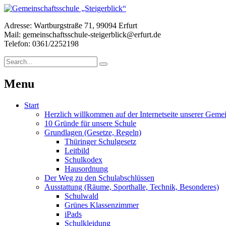
Adresse: Wartburgstraße 71, 99094 Erfurt
Mail: gemeinschaftsschule-steigerblick@erfurt.de
Telefon: 0361/2252198
Menu
Start
Herzlich willkommen auf der Internetseite unserer Gemei
10 Gründe für unsere Schule
Grundlagen (Gesetze, Regeln)
Thüringer Schulgesetz
Leitbild
Schulkodex
Hausordnung
Der Weg zu den Schulabschlüssen
Ausstattung (Räume, Sporthalle, Technik, Besonderes)
Schulwald
Grünes Klassenzimmer
iPads
Schulkleidung