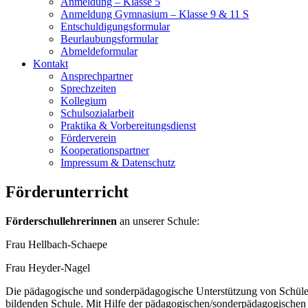
Anmeldung – Klasse 5
Anmeldung Gymnasium – Klasse 9 & 11 S
Entschuldigungsformular
Beurlaubungsformular
Abmeldeformular
Kontakt
Ansprechpartner
Sprechzeiten
Kollegium
Schulsozialarbeit
Praktika & Vorbereitungsdienst
Förderverein
Kooperationspartner
Impressum & Datenschutz
Förderunterricht
Förderschullehrerinnen
an unserer Schule:
Frau Hellbach-Schaepe
Frau Heyder-Nagel
Die pädagogische und sonderpädagogische Unterstützung von Schüler
bildenden Schule. Mit Hilfe der pädagogischen/sonderpädagogischen 