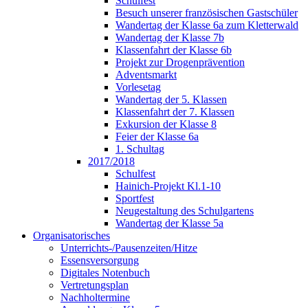
Schulfest
Besuch unserer französischen Gastschüler
Wandertag der Klasse 6a zum Kletterwald
Wandertag der Klasse 7b
Klassenfahrt der Klasse 6b
Projekt zur Drogenprävention
Adventsmarkt
Vorlesetag
Wandertag der 5. Klassen
Klassenfahrt der 7. Klassen
Exkursion der Klasse 8
Feier der Klasse 6a
1. Schultag
2017/2018
Schulfest
Hainich-Projekt Kl.1-10
Sportfest
Neugestaltung des Schulgartens
Wandertag der Klasse 5a
Organisatorisches
Unterrichts-/Pausenzeiten/Hitze
Essensversorgung
Digitales Notenbuch
Vertretungsplan
Nachholtermine