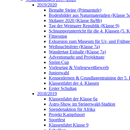
2019/2020
Bemalte Steine (Primarstufe)
Bodenbilder aus Naturmaterialien (Klasse 5
Skilager 2020 (Klasse 8a/8b)
Tag der Weimarer Republik (Klasse 9)
Schnupperunterricht für die 4. Klassen (5. K
Fitnesstag
Exkursion zum Museum für Ur- und Frühges
Weihnachtsfeier (Klasse 7a)
Wandertag Eishalle (Klasse 7a)
Adventsmarkt und Projekttage
Sprint-Cup
Vorlesetag & Vorlesewettbewerb
Juniorwahl
Kennenlernen & Grundlagentraining der 5. 
Klassenfahrt der 4. Klassen
Erster Schultag
2018/2019
Klassenfahrt der Klasse 6a
Astro-Show im Steigerwald-Stadion
Spendenaktion für Afrika
Projekt Kampfsport
Sportfest
Klassenfahrt Klasse 9