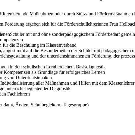
ifferenzierende Maßnahmen oder durch Stütz- und Fördermaßnahmen in
 Förderung ergeben sich für die Förderschullehrerinnen Frau Hellba
enenSchüler mit und ohne sonderpädagogischem Förderbedarf gemein
 Kompetenzen
ten für die Beschulung im Klassenverband
en, abgestimmt auf die Besonderheiten der Schüler mit pädagogischem
errichtsgestaltung und der unterrichtsimmanenten Förderung, der proze
ngen in den schulischen Lernbereichen, Basisdiagnostik
er Kompetenzen als Grundlage für erfolgreiches Lernen
ung von Unterrichtsinhalten
r Individualisierung aller Maßnahmen und Hilfen mit dem Klassenlehrer
e unterrichtsbegleitender Diagnostik
den Fachlehrern
endamt, Ärzten, Schulbegleitern, Tagesgruppe)