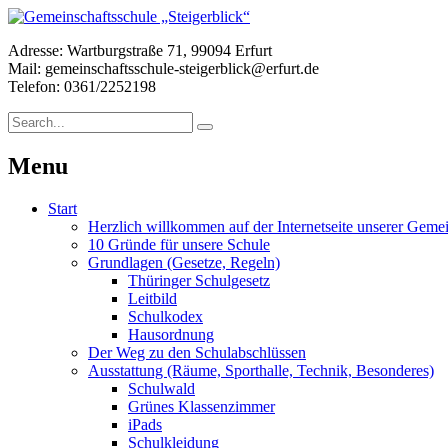
Adresse: Wartburgstraße 71, 99094 Erfurt
Mail: gemeinschaftsschule-steigerblick@erfurt.de
Telefon: 0361/2252198
Menu
Start
Herzlich willkommen auf der Internetseite unserer Gemei
10 Gründe für unsere Schule
Grundlagen (Gesetze, Regeln)
Thüringer Schulgesetz
Leitbild
Schulkodex
Hausordnung
Der Weg zu den Schulabschlüssen
Ausstattung (Räume, Sporthalle, Technik, Besonderes)
Schulwald
Grünes Klassenzimmer
iPads
Schulkleidung