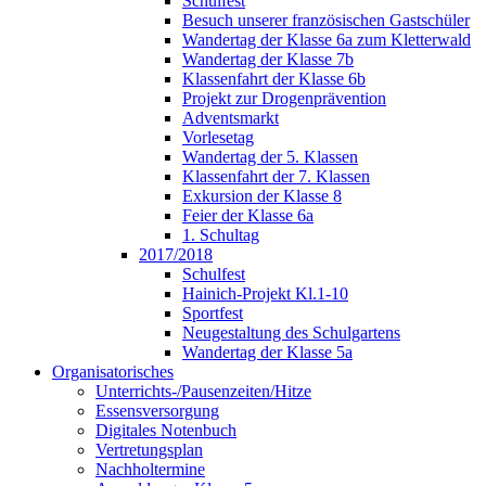
Schulfest
Besuch unserer französischen Gastschüler
Wandertag der Klasse 6a zum Kletterwald
Wandertag der Klasse 7b
Klassenfahrt der Klasse 6b
Projekt zur Drogenprävention
Adventsmarkt
Vorlesetag
Wandertag der 5. Klassen
Klassenfahrt der 7. Klassen
Exkursion der Klasse 8
Feier der Klasse 6a
1. Schultag
2017/2018
Schulfest
Hainich-Projekt Kl.1-10
Sportfest
Neugestaltung des Schulgartens
Wandertag der Klasse 5a
Organisatorisches
Unterrichts-/Pausenzeiten/Hitze
Essensversorgung
Digitales Notenbuch
Vertretungsplan
Nachholtermine