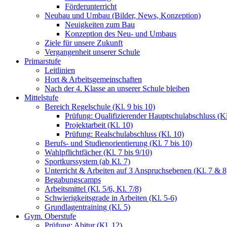
Förderunterricht
Neubau und Umbau (Bilder, News, Konzeption)
Neuigkeiten zum Bau
Konzeption des Neu- und Umbaus
Ziele für unsere Zukunft
Vergangenheit unserer Schule
Primarstufe
Leitlinien
Hort & Arbeitsgemeinschaften
Nach der 4. Klasse an unserer Schule bleiben
Mittelstufe
Bereich Regelschule (Kl. 9 bis 10)
Prüfung: Qualifizierender Hauptschulabschluss (Kl
Projektarbeit (Kl. 10)
Prüfung: Realschulabschluss (Kl. 10)
Berufs- und Studienorientierung (Kl. 7 bis 10)
Wahlpflichtfächer (Kl. 7 bis 9/10)
Sportkurssystem (ab Kl. 7)
Unterricht & Arbeiten auf 3 Anspruchsebenen (Kl. 7 & 8
Begabungscamps
Arbeitsmittel (Kl. 5/6, Kl. 7/8)
Schwierigkeitsgrade in Arbeiten (Kl. 5-6)
Grundlagentraining (Kl. 5)
Gym. Oberstufe
Prüfung: Abitur (Kl. 12)