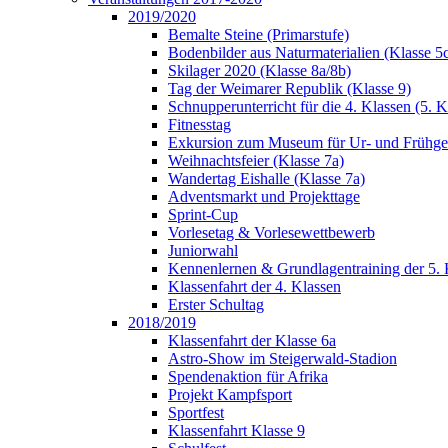
2019/2020
Bemalte Steine (Primarstufe)
Bodenbilder aus Naturmaterialien (Klasse 5
Skilager 2020 (Klasse 8a/8b)
Tag der Weimarer Republik (Klasse 9)
Schnupperunterricht für die 4. Klassen (5. K
Fitnesstag
Exkursion zum Museum für Ur- und Frühges
Weihnachtsfeier (Klasse 7a)
Wandertag Eishalle (Klasse 7a)
Adventsmarkt und Projekttage
Sprint-Cup
Vorlesetag & Vorlesewettbewerb
Juniorwahl
Kennenlernen & Grundlagentraining der 5. 
Klassenfahrt der 4. Klassen
Erster Schultag
2018/2019
Klassenfahrt der Klasse 6a
Astro-Show im Steigerwald-Stadion
Spendenaktion für Afrika
Projekt Kampfsport
Sportfest
Klassenfahrt Klasse 9