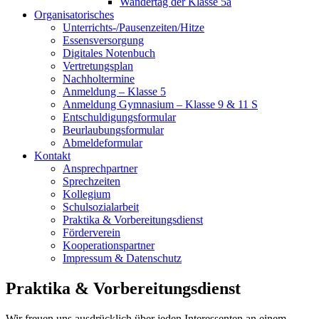
Wandertag der Klasse 5a
Organisatorisches
Unterrichts-/Pausenzeiten/Hitze
Essensversorgung
Digitales Notenbuch
Vertretungsplan
Nachholtermine
Anmeldung – Klasse 5
Anmeldung Gymnasium – Klasse 9 & 11 S
Entschuldigungsformular
Beurlaubungsformular
Abmeldeformular
Kontakt
Ansprechpartner
Sprechzeiten
Kollegium
Schulsozialarbeit
Praktika & Vorbereitungsdienst
Förderverein
Kooperationspartner
Impressum & Datenschutz
Praktika & Vorbereitungsdienst
Wir freuen uns ausdrücklich über jeden Interessenten an einem