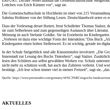
ERFURT. Dichter Nebel umhüllt die Gemeinschaftsschule Steigerblick
Lottchen von Erich Kästner vor“, sagt sie.
Die Gemeinschaftsschule in Hochheim ist einer von 215 Veranstaltung
Sabrina Holitzner von der Stiftung Lesen. Deutschlandweit seien es me
Dass der Vorlesetag derart floriert, freut Schulleiter Thomas Stalzer,
sie zum Selberlesen und zum gegenseitigen Austausch über Literatur.
Meinung ist auch Stefanie Gohlke. Sie ist Erzieherin im Kindergarten
„Vorlesen ist dazu eine wichtige Form der Interaktion.“Das Buch „Als
Kindergarten einen hohen Stellenwert. Es ist wichtig, gerade im digit
In der Schule Steigerblick sind alle Klassenstufen involviert: „Die 
Innenstadt zur Lesung des Buchs Tintenherz“, sagt Stalzer. Zusätzlic
lesen den Schülern aus selbst gewählten Werken vor. Schulz unterstrei
nicht mehr zu schätzen weiß, hat auch das Zuhören verlernt. Und we
bestätigt. „Ich lese schon immer viel in meiner Freizeit“, sagt sie, „
Quelle: https://www.pressreader.com/germany/th%C3%BCringische-landeszeit
AKTUELLES