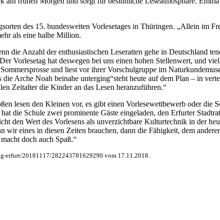
 am frühen Morgen und sorgt für besinnliche Leseatmosphäre. Emma Brä
sorten des 15. bundesweiten Vorlesetages in Thüringen. „Allein im Fr
hr als eine halbe Million.
 denn die Anzahl der enthusiastischen Leseratten gehe in Deutschland ten
 Der Vorlesetag hat deswegen bei uns einen hohen Stellenwert, und vie
 Sommersprosse und liest vor ihrer Vorschulgruppe im Naturkundemuseum
 die Arche Noah beinahe unterging“steht heute auf dem Plan – in vertei
alen Zeitalter die Kinder an das Lesen heranzuführen.“
Großen lesen den Kleinen vor, es gibt einen Vorlesewettbewerb oder die
h hat die Schule zwei prominente Gäste eingeladen, den Erfurter Stadtra
cht den Wert des Vorlesens als unverzichtbare Kulturtechnik in der heu
nn wir eines in diesen Zeiten brauchen, dann die Fähigkeit, dem ander
das macht doch auch Spaß.“
ung-erfurt/20181117/282243781629290 vom 17.11.2018.