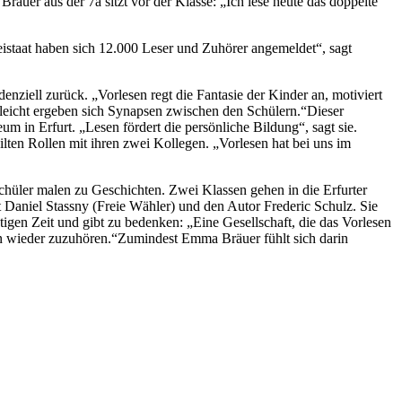
uer aus der 7a sitzt vor der Klasse: „Ich lese heute das doppelte
eistaat haben sich 12.000 Leser und Zuhörer angemeldet“, sagt
denziell zurück. „Vorlesen regt die Fantasie der Kinder an, motiviert
lleicht ergeben sich Synapsen zwischen den Schülern.“Dieser
 in Erfurt. „Lesen fördert die persönliche Bildung“, sagt sie.
lten Rollen mit ihren zwei Kollegen. „Vorlesen hat bei uns im
 Schüler malen zu Geschichten. Zwei Klassen gehen in die Erfurter
t Daniel Stassny (Freie Wähler) und den Autor Frederic Schulz. Sie
tigen Zeit und gibt zu bedenken: „Eine Gesellschaft, die das Vorlesen
en wieder zuzuhören.“Zumindest Emma Bräuer fühlt sich darin