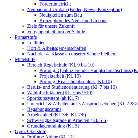
Förderunterricht
Neubau und Umbau (Bilder, News, Konzeption)
Neuigkeiten zum Bau
Konzeption des Neu- und Umbaus
Ziele für unsere Zukunft
Vergangenheit unserer Schule
Primarstufe
Leitlinien
Hort & Arbeitsgemeinschaften
Nach der 4. Klasse an unserer Schule bleiben
Mittelstufe
Bereich Regelschule (Kl. 9 bis 10)
Prüfung: Qualifizierender Hauptschulabschluss (Kl
Projektarbeit (Kl. 10)
Prüfung: Realschulabschluss (Kl. 10)
Berufs- und Studienorientierung (Kl. 7 bis 10)
Wahlpflichtfächer (Kl. 7 bis 9/10)
Sportkurssystem (ab Kl. 7)
Unterricht & Arbeiten auf 3 Anspruchsebenen (Kl. 7 & 8
Begabungscamps
Arbeitsmittel (Kl. 5/6, Kl. 7/8)
Schwierigkeitsgrade in Arbeiten (Kl. 5-6)
Grundlagentraining (Kl. 5)
Gym. Oberstufe
Prüfung: Abitur (Kl. 12)