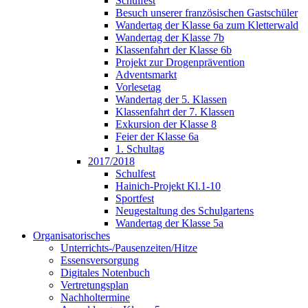
Schulfest
Besuch unserer französischen Gastschüler
Wandertag der Klasse 6a zum Kletterwald
Wandertag der Klasse 7b
Klassenfahrt der Klasse 6b
Projekt zur Drogenprävention
Adventsmarkt
Vorlesetag
Wandertag der 5. Klassen
Klassenfahrt der 7. Klassen
Exkursion der Klasse 8
Feier der Klasse 6a
1. Schultag
2017/2018
Schulfest
Hainich-Projekt Kl.1-10
Sportfest
Neugestaltung des Schulgartens
Wandertag der Klasse 5a
Organisatorisches
Unterrichts-/Pausenzeiten/Hitze
Essensversorgung
Digitales Notenbuch
Vertretungsplan
Nachholtermine