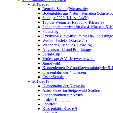
2019/2020
Bemalte Steine (Primarstufe)
Bodenbilder aus Naturmaterialien (Klasse 5
Skilager 2020 (Klasse 8a/8b)
Tag der Weimarer Republik (Klasse 9)
Schnupperunterricht für die 4. Klassen (5. K
Fitnesstag
Exkursion zum Museum für Ur- und Frühges
Weihnachtsfeier (Klasse 7a)
Wandertag Eishalle (Klasse 7a)
Adventsmarkt und Projekttage
Sprint-Cup
Vorlesetag & Vorlesewettbewerb
Juniorwahl
Kennenlernen & Grundlagentraining der 5. 
Klassenfahrt der 4. Klassen
Erster Schultag
2018/2019
Klassenfahrt der Klasse 6a
Astro-Show im Steigerwald-Stadion
Spendenaktion für Afrika
Projekt Kampfsport
Sportfest
Klassenfahrt Klasse 9