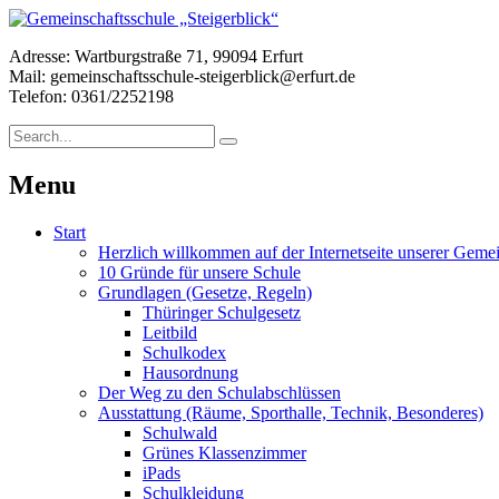
Adresse: Wartburgstraße 71, 99094 Erfurt
Mail: gemeinschaftsschule-steigerblick@erfurt.de
Telefon: 0361/2252198
Menu
Start
Herzlich willkommen auf der Internetseite unserer Gemei
10 Gründe für unsere Schule
Grundlagen (Gesetze, Regeln)
Thüringer Schulgesetz
Leitbild
Schulkodex
Hausordnung
Der Weg zu den Schulabschlüssen
Ausstattung (Räume, Sporthalle, Technik, Besonderes)
Schulwald
Grünes Klassenzimmer
iPads
Schulkleidung