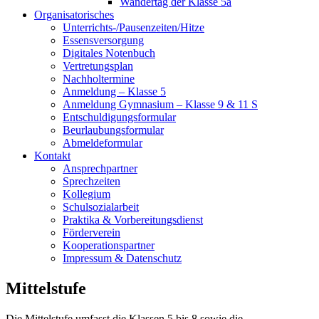
Wandertag der Klasse 5a
Organisatorisches
Unterrichts-/Pausenzeiten/Hitze
Essensversorgung
Digitales Notenbuch
Vertretungsplan
Nachholtermine
Anmeldung – Klasse 5
Anmeldung Gymnasium – Klasse 9 & 11 S
Entschuldigungsformular
Beurlaubungsformular
Abmeldeformular
Kontakt
Ansprechpartner
Sprechzeiten
Kollegium
Schulsozialarbeit
Praktika & Vorbereitungsdienst
Förderverein
Kooperationspartner
Impressum & Datenschutz
Mittelstufe
Die Mittelstufe umfasst die Klassen 5 bis 8 sowie die