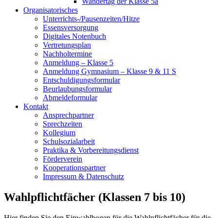
Wandertag der Klasse 5a
Organisatorisches
Unterrichts-/Pausenzeiten/Hitze
Essensversorgung
Digitales Notenbuch
Vertretungsplan
Nachholtermine
Anmeldung – Klasse 5
Anmeldung Gymnasium – Klasse 9 & 11 S
Entschuldigungsformular
Beurlaubungsformular
Abmeldeformular
Kontakt
Ansprechpartner
Sprechzeiten
Kollegium
Schulsozialarbeit
Praktika & Vorbereitungsdienst
Förderverein
Kooperationspartner
Impressum & Datenschutz
Wahlpflichtfächer (Klassen 7 bis 10)
Hier finden Sie den Einwahlbogen für die Wahlpflichtfächer für die