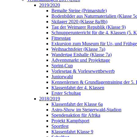
2019/2020
Bemalte Steine (Primarstufe)
Bodenbilder aus Naturmaterialien (Klasse 5
Skilager 2020 (Klasse 8a/8b)
Tag der Weimarer Republik (Klasse 9)
Schnupperunterricht für die 4. Klassen (5. K
Fitnesstag
Exkursion zum Museum für Ur- und Frühges
Weihnachtsfeier (Klasse 7a)
Wandertag Eishalle (Klasse 7a)
Adventsmarkt und Projekttage
Sprint-Cup
Vorlesetag & Vorlesewettbewerb
Juniorwahl
Kennenlernen & Grundlagentraining der 5. 
Klassenfahrt der 4. Klassen
Erster Schultag
2018/2019
Klassenfahrt der Klasse 6a
Astro-Show im Steigerwald-Stadion
Spendenaktion für Afrika
Projekt Kampfsport
Sportfest
Klassenfahrt Klasse 9