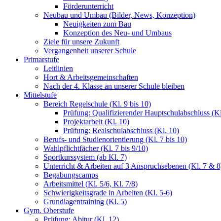
Förderunterricht
Neubau und Umbau (Bilder, News, Konzeption)
Neuigkeiten zum Bau
Konzeption des Neu- und Umbaus
Ziele für unsere Zukunft
Vergangenheit unserer Schule
Primarstufe
Leitlinien
Hort & Arbeitsgemeinschaften
Nach der 4. Klasse an unserer Schule bleiben
Mittelstufe
Bereich Regelschule (Kl. 9 bis 10)
Prüfung: Qualifizierender Hauptschulabschluss (Kl
Projektarbeit (Kl. 10)
Prüfung: Realschulabschluss (Kl. 10)
Berufs- und Studienorientierung (Kl. 7 bis 10)
Wahlpflichtfächer (Kl. 7 bis 9/10)
Sportkurssystem (ab Kl. 7)
Unterricht & Arbeiten auf 3 Anspruchsebenen (Kl. 7 & 8
Begabungscamps
Arbeitsmittel (Kl. 5/6, Kl. 7/8)
Schwierigkeitsgrade in Arbeiten (Kl. 5-6)
Grundlagentraining (Kl. 5)
Gym. Oberstufe
Prüfung: Abitur (Kl. 12)