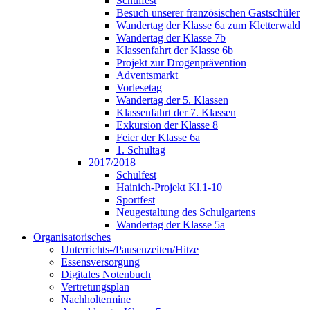
Schulfest
Besuch unserer französischen Gastschüler
Wandertag der Klasse 6a zum Kletterwald
Wandertag der Klasse 7b
Klassenfahrt der Klasse 6b
Projekt zur Drogenprävention
Adventsmarkt
Vorlesetag
Wandertag der 5. Klassen
Klassenfahrt der 7. Klassen
Exkursion der Klasse 8
Feier der Klasse 6a
1. Schultag
2017/2018
Schulfest
Hainich-Projekt Kl.1-10
Sportfest
Neugestaltung des Schulgartens
Wandertag der Klasse 5a
Organisatorisches
Unterrichts-/Pausenzeiten/Hitze
Essensversorgung
Digitales Notenbuch
Vertretungsplan
Nachholtermine