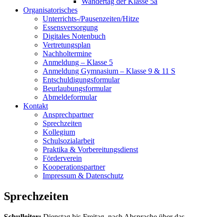
Wandertag der Klasse 5a
Organisatorisches
Unterrichts-/Pausenzeiten/Hitze
Essensversorgung
Digitales Notenbuch
Vertretungsplan
Nachholtermine
Anmeldung – Klasse 5
Anmeldung Gymnasium – Klasse 9 & 11 S
Entschuldigungsformular
Beurlaubungsformular
Abmeldeformular
Kontakt
Ansprechpartner
Sprechzeiten
Kollegium
Schulsozialarbeit
Praktika & Vorbereitungsdienst
Förderverein
Kooperationspartner
Impressum & Datenschutz
Sprechzeiten
Schulleiter:
Dienstag bis Freitag, nach Absprache über das